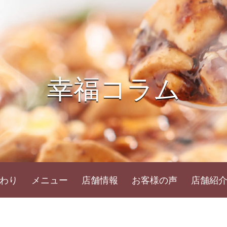
幸福コラム
わり
メニュー
店舗情報
お客様の声
店舗紹