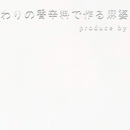
だわりの香辛料で作る麻婆
produce b