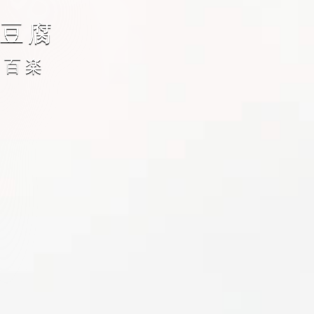
豆腐
y 百楽