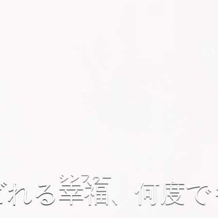
シンフゥー
ビれる
幸福
、
何度で